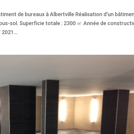
timent de bureaux à Albertville Réalisation d'un bâtime
us-sol. Superficie totale : 2300 ㎡ Année de constructi
r 2021...