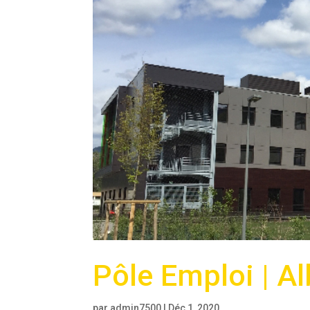
Pôle Emploi | Al
par
admin7500
|
Déc 1, 2020