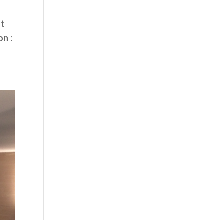
nt
on :